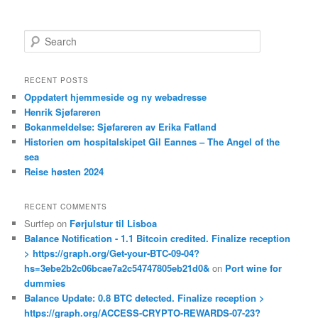
S
e
a
r
RECENT POSTS
c
Oppdatert hjemmeside og ny webadresse
h
Henrik Sjøfareren
Bokanmeldelse: Sjøfareren av Erika Fatland
Historien om hospitalskipet Gil Eannes – The Angel of the
sea
Reise høsten 2024
RECENT COMMENTS
Surtfep
on
Førjulstur til Lisboa
Balance Notification - 1.1 Bitcoin credited. Finalize reception
> https://graph.org/Get-your-BTC-09-04?
hs=3ebe2b2c06bcae7a2c54747805eb21d0&
on
Port wine for
dummies
Balance Update: 0.8 BTC detected. Finalize reception >
https://graph.org/ACCESS-CRYPTO-REWARDS-07-23?