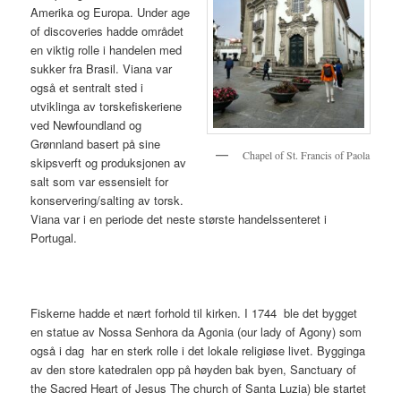
Amerika og Europa. Under age
of discoveries hadde området
en viktig rolle i handelen med
sukker fra Brasil. Viana var
også et sentralt sted i
utviklinga av torskefiskeriene
ved Newfoundland og
Grønnland basert på sine
Chapel of St. Francis of Paola
skipsverft og produksjonen av
salt som var essensielt for
konservering/salting av torsk.
Viana var i en periode det neste største handelssenteret i
Portugal.
Fiskerne hadde et nært forhold til kirken. I 1744 ble det bygget
en statue av Nossa Senhora da Agonia (our lady of Agony) som
også i dag har en sterk rolle i det lokale religiøse livet. Bygginga
av den store katedralen opp på høyden bak byen, Sanctuary of
the Sacred Heart of Jesus The church of Santa Luzia) ble startet