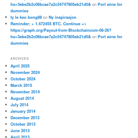
hs=3ebe2b2c06bcae7a2c54747805eb21d0&
on
Port wine for
dummies
ty le keo bong88
on
Ny inspirasjon
Reminder; + 1,472455 BTC. Continue =>
https://graph.org/Payout-from-Blockchaincom-06-26?
hs=3ebe2b2c06bcae7a2c54747805eb21d0&
on
Port wine for
dummies
ARCHIVES
April 2025
November 2024
October 2024
March 2015
November 2014
August 2014
July 2014
January 2014
December 2013
October 2013
June 2013
April 2013