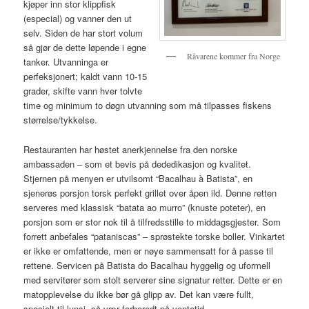
kjøper inn stor klippfisk
(especial) og vanner den ut
selv. Siden de har stort volum
så gjør de dette løpende i egne
Råvarene kommer fra Norge
tanker. Utvanninga er
perfeksjonert; kaldt vann 10-15
grader, skifte vann hver tolvte
time og minimum to døgn utvanning som må tilpasses fiskens
størrelse/tykkelse.
Restauranten har høstet anerkjennelse fra den norske
ambassaden – som et bevis på dededikasjon og kvalitet.
Stjernen på menyen er utvilsomt “Bacalhau à Batista”, en
sjenerøs porsjon torsk perfekt grillet over åpen ild. Denne retten
serveres med klassisk “batata ao murro” (knuste poteter), en
porsjon som er stor nok til å tilfredsstille to middagsgjester. Som
forrett anbefales “pataniscas” – sprøstekte torske boller. Vinkartet
er ikke er omfattende, men er nøye sammensatt for å passe til
rettene. Servicen på Batista do Bacalhau hyggelig og uformell
med servitører som stolt serverer sine signatur retter. Dette er en
matopplevelse du ikke bør gå glipp av. Det kan være fullt,
spesielt til lunsj, så vær forberedt på ventetid.