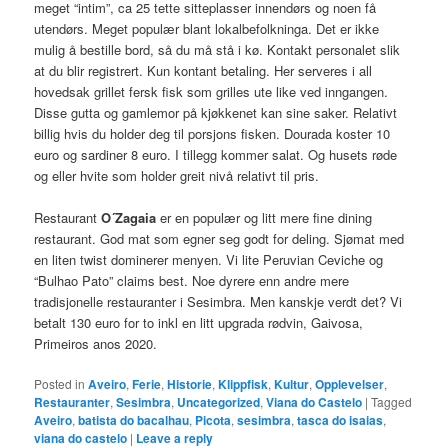
meget “intim”, ca 25 tette sitteplasser innendørs og noen få
utendørs. Meget populær blant lokalbefolkninga. Det er ikke
mulig å bestille bord, så du må stå i kø. Kontakt personalet slik
at du blir registrert. Kun kontant betaling. Her serveres i all
hovedsak grillet fersk fisk som grilles ute like ved inngangen.
Disse gutta og gamlemor på kjøkkenet kan sine saker. Relativt
billig hvis du holder deg til porsjons fisken. Dourada koster 10
euro og sardiner 8 euro. I tillegg kommer salat. Og husets røde
og eller hvite som holder greit nivå relativt til pris.
Restaurant
O´Zagaia
er en populær og litt mere fine dining
restaurant. God mat som egner seg godt for deling. Sjømat med
en liten twist dominerer menyen. Vi lite Peruvian Ceviche og
“Bulhao Pato” claims best. Noe dyrere enn andre mere
tradisjonelle restauranter i Sesimbra. Men kanskje verdt det? Vi
betalt 130 euro for to inkl en litt upgrada rødvin, Gaivosa,
Primeiros anos 2020.
Posted in
Aveiro
,
Ferie
,
Historie
,
Klippfisk
,
Kultur
,
Opplevelser
,
Restauranter
,
Sesimbra
,
Uncategorized
,
Viana do Castelo
|
Tagged
Aveiro
,
batista do bacalhau
,
Picota
,
sesimbra
,
tasca do isaias
,
viana do castelo
|
Leave a reply