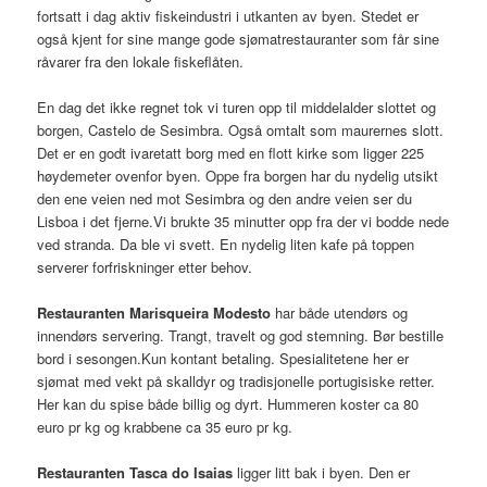
fortsatt i dag aktiv fiskeindustri i utkanten av byen. Stedet er
også kjent for sine mange gode sjømatrestauranter som får sine
råvarer fra den lokale fiskeflåten.
En dag det ikke regnet tok vi turen opp til middelalder slottet og
borgen, Castelo de Sesimbra. Også omtalt som maurernes slott.
Det er en godt ivaretatt borg med en flott kirke som ligger 225
høydemeter ovenfor byen. Oppe fra borgen har du nydelig utsikt
den ene veien ned mot Sesimbra og den andre veien ser du
Lisboa i det fjerne.Vi brukte 35 minutter opp fra der vi bodde nede
ved stranda. Da ble vi svett. En nydelig liten kafe på toppen
serverer forfriskninger etter behov.
Restauranten Marisqueira Modesto
har både utendørs og
innendørs servering. Trangt, travelt og god stemning. Bør bestille
bord i sesongen.Kun kontant betaling. Spesialitetene her er
sjømat med vekt på skalldyr og tradisjonelle portugisiske retter.
Her kan du spise både billig og dyrt. Hummeren koster ca 80
euro pr kg og krabbene ca 35 euro pr kg.
Restauranten Tasca do Isaias
ligger litt bak i byen. Den er