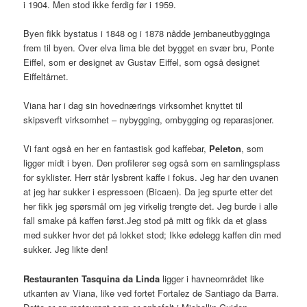
i 1904. Men stod ikke ferdig før i 1959.
Byen fikk bystatus i 1848 og i 1878 nådde jernbaneutbygginga
frem til byen. Over elva lima ble det bygget en svær bru, Ponte
Eiffel, som er designet av Gustav Eiffel, som også designet
Eiffeltårnet.
Viana har i dag sin hovednærings virksomhet knyttet til
skipsverft virksomhet – nybygging, ombygging og reparasjoner.
Vi fant også en her en fantastisk god kaffebar,
Peleton
, som
ligger midt i byen. Den profilerer seg også som en samlingsplass
for syklister. Herr står lysbrent kaffe i fokus. Jeg har den uvanen
at jeg har sukker i espressoen (Bicaen). Da jeg spurte etter det
her fikk jeg spørsmål om jeg virkelig trengte det. Jeg burde i alle
fall smake på kaffen først.Jeg stod på mitt og fikk da et glass
med sukker hvor det på lokket stod; Ikke ødelegg kaffen din med
sukker. Jeg likte den!
Restauranten Tasquina da Linda
ligger i havneområdet like
utkanten av Viana, like ved fortet Fortalez de Santiago da Barra.