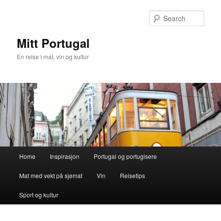
Skip
Skip
to
to
Sear
primary
secondary
content
content
Mitt Portugal
En reise i mat, vin og kultur
Main
Home
Inspirasjon
Portugal og portugisere
menu
Mat med vekt på sjømat
Vin
Reisetips
Sport og kultur