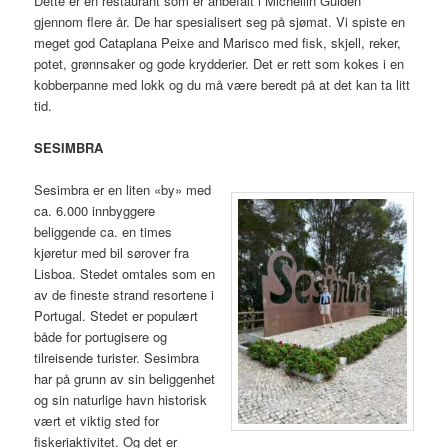
Dette er en restaurant som er anbefalt i Michellin Guiden
gjennom flere år. De har spesialisert seg på sjømat. Vi spiste en
meget god Cataplana Peixe and Marisco med fisk, skjell, reker,
potet, grønnsaker og gode krydderier. Det er rett som kokes i en
kobberpanne med lokk og du må være beredt på at det kan ta litt
tid.
SESIMBRA
Sesimbra er en liten «by» med
ca. 6.000 innbyggere
beliggende ca. en times
kjøretur med bil sørover fra
Lisboa. Stedet omtales som en
av de fineste strand resortene i
Portugal. Stedet er populært
både for portugisere og
tilreisende turister. Sesimbra
har på grunn av sin beliggenhet
og sin naturlige havn historisk
vært et viktig sted for
fiskeriaktivitet. Og det er