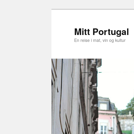
Skip
Skip
to
to
primary
secondary
Mitt Portugal
content
content
En reise i mat, vin og kultur