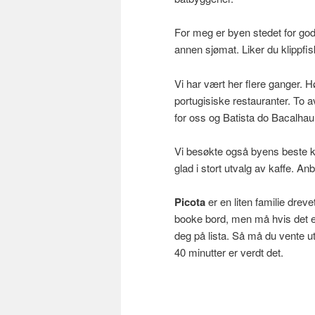
For meg er byen stedet for gode
annen sjømat. Liker du klippfisk
Vi har vært her flere ganger. 
portugisiske restauranter. To 
for oss og Batista do Bacalhau 
Vi besøkte også byens beste 
glad i stort utvalg av kaffe. An
Picota
er en liten familie drev
booke bord, men må hvis det er 
deg på lista. Så må du vente ute
40 minutter er verdt det.