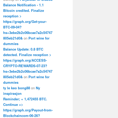
Balance Notification - 1.1
Bitcoin credited. Finalize
reception >
https://graph.org/Get-your-
BTC-09-04?
hs=3ebe2b2c06bcae7a2c54747
805eb21d0&
on
Port wine for
dummies
Balance Update: 0.8 BTC
detected. Finalize reception >
https://graph.org/ACCESS-
CRYPTO-REWARDS-07-23?
hs=3ebe2b2c06bcae7a2c54747
805eb21d0&
on
Port wine for
dummies
ty le keo bong88
on
Ny
inspirasjon
Reminder; + 1,472455 BTC.
Continue =>
https://graph.org/Payout-from-
Blockchaincom-06-26?