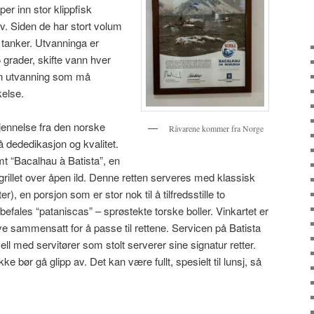
er inn stor klippfisk
v. Siden de har stort volum
 tanker. Utvanninga er
 grader, skifte vann hver
gn utvanning som må
kelse.
jennelse fra den norske
Råvarene kommer fra Norge
dededikasjon og kvalitet.
t “Bacalhau à Batista”, en
grillet over åpen ild. Denne retten serveres med klassisk
), en porsjon som er stor nok til å tilfredsstille to
efales “pataniscas” – sprøstekte torske boller. Vinkartet er
e sammensatt for å passe til rettene. Servicen på Batista
l med servitører som stolt serverer sine signatur retter.
e bør gå glipp av. Det kan være fullt, spesielt til lunsj, så