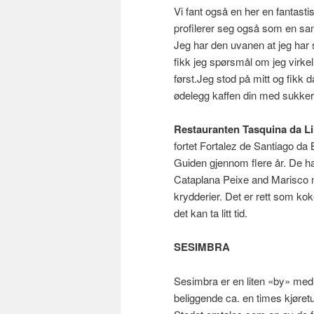
Vi fant også en her en fantasti
profilerer seg også som en saml
Jeg har den uvanen at jeg har 
fikk jeg spørsmål om jeg virkeli
først.Jeg stod på mitt og fikk 
ødelegg kaffen din med sukker.
Restauranten Tasquina da L
fortet Fortalez de Santiago da 
Guiden gjennom flere år. De ha
Cataplana Peixe and Marisco me
krydderier. Det er rett som k
det kan ta litt tid.
SESIMBRA
Sesimbra er en liten «by» med
beliggende ca. en times kjøretu