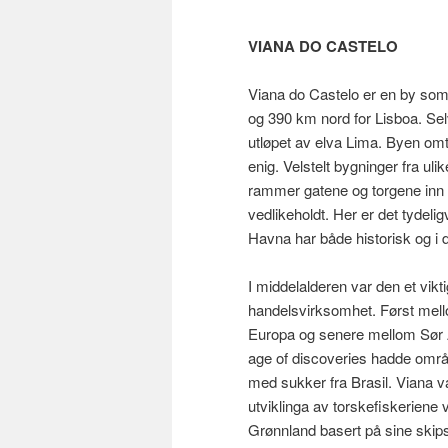
VIANA DO CASTELO
Viana do Castelo er en by som 
og 390 km nord for Lisboa. Se
utløpet av elva Lima. Byen omt
enig. Velstelt bygninger fra u
rammer gatene og torgene inn 
vedlikeholdt. Her er det tydel
Havna har både historisk og i d
I middelalderen var den et vikt
handelsvirksomhet. Først mel
Europa og senere mellom Sør
age of discoveries hadde område
med sukker fra Brasil. Viana va
utviklinga av torskefiskerien
Grønnland basert på sine skip