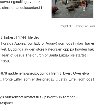
servering/salting av torsk.
e største handelssenteret i
Chapel of St. Francis of Paola
il kirken. I 1744 ble det
hora da Agonia (our lady of Agony) som også i dag har en
øse livet. Bygginga av den store katedralen opp på høyden bak
Heart of Jesus The church of Santa Luzia) ble startet i
i 1959.
 1878 nådde jernbaneutbygginga frem til byen. Over elva
u, Ponte Eiffel, som er designet av Gustav Eiffel, som også
gs virksomhet knyttet til skipsverft virksomhet –
rasjoner.