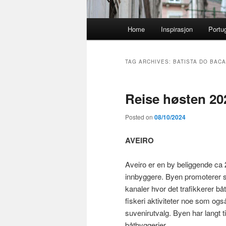
Main
Home
Inspirasjon
Portu
menu
TAG ARCHIVES:
BATISTA DO BAC
Reise høsten 20
Posted on
08/10/2024
AVEIRO
Aveiro er en by beliggende ca
innbyggere. Byen promoterer s
kanaler hvor det trafikkerer b
fiskeri aktiviteter noe som også
suvenirutvalg. Byen har langt ti
båtbyggerier.