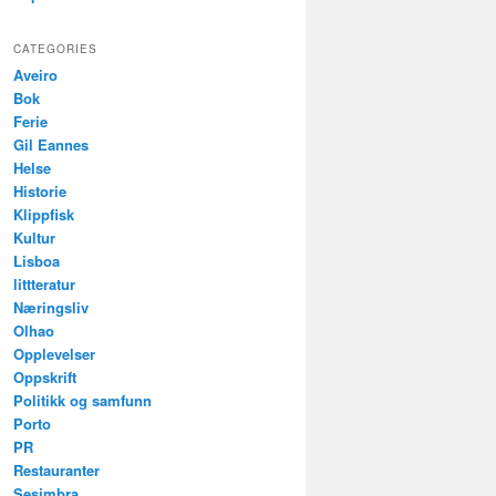
CATEGORIES
Aveiro
Bok
Ferie
Gil Eannes
Helse
Historie
Klippfisk
Kultur
Lisboa
littteratur
Næringsliv
Olhao
Opplevelser
Oppskrift
Politikk og samfunn
Porto
PR
Restauranter
Sesimbra