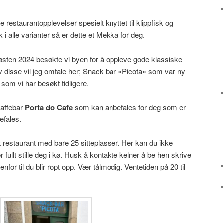
 restaurantopplevelser spesielt knyttet til klippfisk og
 i alle varianter så er dette et Mekka for deg.
Høsten 2024 besøkte vi byen for å oppleve gode klassiske
av disse vil jeg omtale her; Snack bar «Picota» som var ny
som vi har besøkt tidligere.
kaffebar
Porta do Cafe
som kan anbefales for deg som er
befales.
et restaurant med bare 25 sitteplasser. Her kan du ikke
fullt stille deg i kø. Husk å kontakte kelner å be hen skrive
nfor til du blir ropt opp. Vær tålmodig. Ventetiden på 20 til