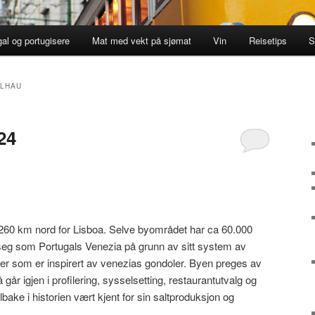
gal og portugisere
Mat med vekt på sjømat
Vin
Reisetips
S
ALHAU
24
 260 km nord for Lisboa. Selve byområdet har ca 60.000
eg som Portugals Venezia på grunn av sitt system av
åter som er inspirert av venezias gondoler. Byen preges av
 går igjen i profilering, sysselsetting, restaurantutvalg og
lbake i historien vært kjent for sin saltproduksjon og