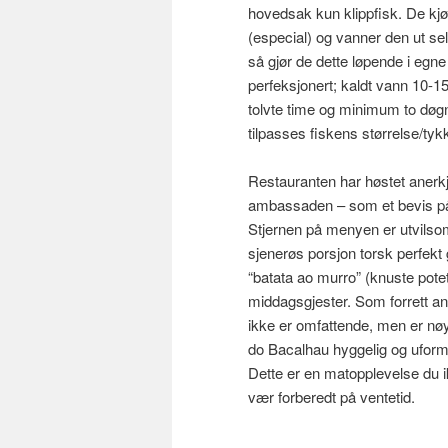
hovedsak kun klippfisk. De kjøp
(especial) og vanner den ut sel
så gjør de dette løpende i egne
perfeksjonert; kaldt vann 10-15
tolvte time og minimum to dø
tilpasses fiskens størrelse/tyk
Restauranten har høstet anerk
ambassaden – som et bevis på 
Stjernen på menyen er utvilsom
sjenerøs porsjon torsk perfekt 
“batata ao murro” (knuste poteter
middagsgjester. Som forrett anb
ikke er omfattende, men er nøy
do Bacalhau hyggelig og uformel
Dette er en matopplevelse du ikk
vær forberedt på ventetid.