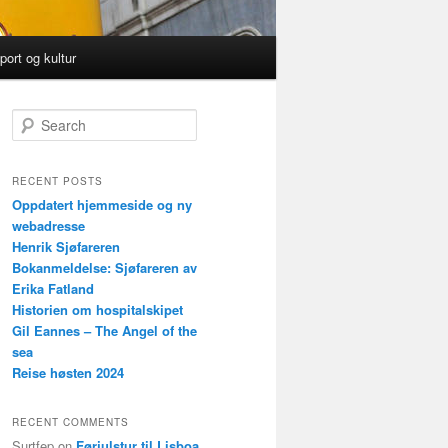
port og kultur
S
e
a
r
RECENT POSTS
c
Oppdatert hjemmeside og ny
h
webadresse
Henrik Sjøfareren
Bokanmeldelse: Sjøfareren av
Erika Fatland
Historien om hospitalskipet
Gil Eannes – The Angel of the
sea
Reise høsten 2024
RECENT COMMENTS
Surtfep
on
Førjulstur til Lisboa