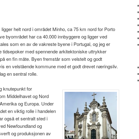
ligger helt nord i området Minho, ca 75 km nord for Porto
lve byområdet har ca 40.000 innbyggere og ligger ved
ales som en av de vakreste byene i Portugal, og jeg er
like tidsepoker med spennende arkitektoniske uttrykker
på en fin måte. Byen fremstår som velstelt og godt
igvis en velstående kommune med et godt drevet næringsliv.
ag en sentral rolle.
ig knutepunkt for
lom Middelhavet og Nord
 Amerika og Europa. Under
t en viktig rolle i handelen
r også et sentralt sted i
e ved Newfoundland og
sverft og produksjonen av