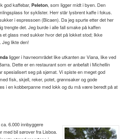
sk god kaffebar,
Peleton
, som ligger midt i byen. Den
ingsplass for syklister. Herr står lysbrent kaffe i fokus.
sukker i espressoen (Bicaen). Da jeg spurte etter det her
g trengte det. Jeg burde i alle fall smake på kaffen
da et glass med sukker hvor det på lokket stod; Ikke
 Jeg likte den!
inda
ligger i havneområdet like utkanten av Viana, like ved
Barra. Dette er en restaurant som er anbefalt i Michellin
r spesialisert seg på sjømat. Vi spiste en meget god
d fisk, skjell, reker, potet, grønnsaker og gode
okes i en kobberpanne med lokk og du må være beredt på at
 ca. 6.000 innbyggere
r med bil sørover fra Lisboa.