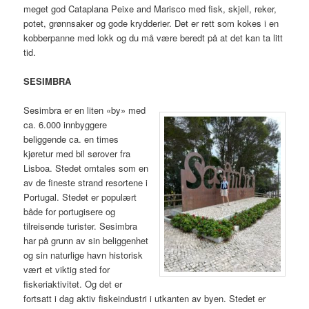
meget god Cataplana Peixe and Marisco med fisk, skjell, reker,
potet, grønnsaker og gode krydderier. Det er rett som kokes i en
kobberpanne med lokk og du må være beredt på at det kan ta litt
tid.
SESIMBRA
Sesimbra er en liten «by» med
ca. 6.000 innbyggere
beliggende ca. en times
kjøretur med bil sørover fra
Lisboa. Stedet omtales som en
av de fineste strand resortene i
Portugal. Stedet er populært
både for portugisere og
tilreisende turister. Sesimbra
har på grunn av sin beliggenhet
og sin naturlige havn historisk
vært et viktig sted for
fiskeriaktivitet. Og det er
fortsatt i dag aktiv fiskeindustri i utkanten av byen. Stedet er