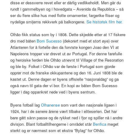
disse er dessverre revet eller er dårlig vedlikeholdt. Men går du
rundt i gammelbyen og i hovedgata – Avenida da Republica – så
ser du flere slike hus med flotte ornamenter, fargerike fliser og
nydelige smijerns rekkverk på balkongene.
Se historisk film her.
Olhão fikk status som by i 1808. Dette skjedde etter at 17 fiskere
dro med båten
Bom Sucesso
(dekorert med et stort øye) over
Atlanteren for å fortelle den da forviste kongen Joao den VI at
Napoleons tropper var drevet ut av Portugal. For denne farefulle
og heroiske ferden ble Olhão utnevnt til Village of the Resoration
og ble by. Folket i Olhão var de første i Portugal som gjorde
opprør mot de franske okkupantene og den 16. Juni 1808 ble de
kastet ut. Denne dagen er byens offisielle ”nasjonaldag” og ga
også navn til gata der vi bor. En kopi av båten Bom Sucesso
ligger i dag oppankret nede ved i byens sentrum.
Byens fotball lag
Olhanense
som vant den nasjonale ligaen i
1924, har i de senere årene vært tilbake i eliteserien. Det har
bare gått sånn passe og de rykket ned i fjor og spiller nå i andre
divisjon. Blant fotballtilhengerne i området står
Benfica
meget
sterkt og er nærmest som et ekstra ”Bylag” for Olhão.