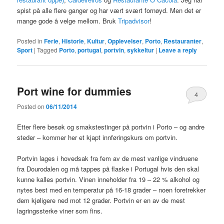
spist på alle flere ganger og har vært svært fornøyd. Men det er
mange gode å velge mellom. Bruk
Tripadvisor
!
Posted in
Ferie
,
Historie
,
Kultur
,
Opplevelser
,
Porto
,
Restauranter
,
Sport
|
Tagged
Porto
,
portugal
,
portvin
,
sykkeltur
|
Leave a reply
Port wine for dummies
4
Posted on
06/11/2014
Etter flere besøk og smakstestinger på portvin i Porto – og andre
steder – kommer her et kjapt innføringskurs om portvin.
Portvin lages i hovedsak fra fem av de mest vanlige vindruene
fra Dourodalen og må tappes på flaske i Portugal hvis den skal
kunne kalles portvin. Vinen inneholder fra 19 – 22 % alkohol og
nytes best med en temperatur på 16-18 grader – noen foretrekker
dem kjøligere ned mot 12 grader. Portvin er en av de mest
lagringssterke viner som fins.