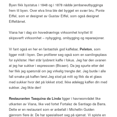
Byen fikk bystatus i 1848 og i 1878 nådde jernbaneutbygginga
frem til byen. Over elva lima ble det bygget en svær bru, Ponte
Eiffel, som er designet av Gustav Eiffel, som også designet
Eiffeltårnet.
Viana har i dag sin hovednærings virksomhet knyttet til
skipsverft virksomhet – nybygging, ombygging og reparasjoner.
Vi fant også en her en fantastisk god kaffebar,
Peleton
, som
ligger midt i byen. Den profilerer seg også som en samlingsplass
for syklister. Herr står lysbrent kaffe i fokus. Jeg har den uvanen
at jeg har sukker i espressoen (Bicaen). Da jeg spurte etter det
her fikk jeg spørsmål om jeg virkelig trengte det. Jeg burde i alle
fall smake på kaffen først.Jeg stod på mitt og fikk da et glass
med sukker hvor det på lokket stod; Ikke ødelegg kaffen din med
sukker. Jeg likte den!
Restauranten Tasquina da Linda
ligger i havneområdet like
utkanten av Viana, like ved fortet Fortalez de Santiago da Barra.
Dette er en restaurant som er anbefalt i Michellin Guiden
gjennom flere år. De har spesialisert seg på sjømat. Vi spiste en