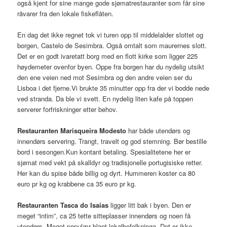
også kjent for sine mange gode sjømatrestauranter som får sine
råvarer fra den lokale fiskeflåten.
En dag det ikke regnet tok vi turen opp til middelalder slottet og
borgen, Castelo de Sesimbra. Også omtalt som maurernes slott.
Det er en godt ivaretatt borg med en flott kirke som ligger 225
høydemeter ovenfor byen. Oppe fra borgen har du nydelig utsikt
den ene veien ned mot Sesimbra og den andre veien ser du
Lisboa i det fjerne.Vi brukte 35 minutter opp fra der vi bodde nede
ved stranda. Da ble vi svett. En nydelig liten kafe på toppen
serverer forfriskninger etter behov.
Restauranten Marisqueira Modesto
har både utendørs og
innendørs servering. Trangt, travelt og god stemning. Bør bestille
bord i sesongen.Kun kontant betaling. Spesialitetene her er
sjømat med vekt på skalldyr og tradisjonelle portugisiske retter.
Her kan du spise både billig og dyrt. Hummeren koster ca 80
euro pr kg og krabbene ca 35 euro pr kg.
Restauranten Tasca do Isaias
ligger litt bak i byen. Den er
meget “intim”, ca 25 tette sitteplasser innendørs og noen få
utendørs. Meget populær blant lokalbefolkninga. Det er ikke