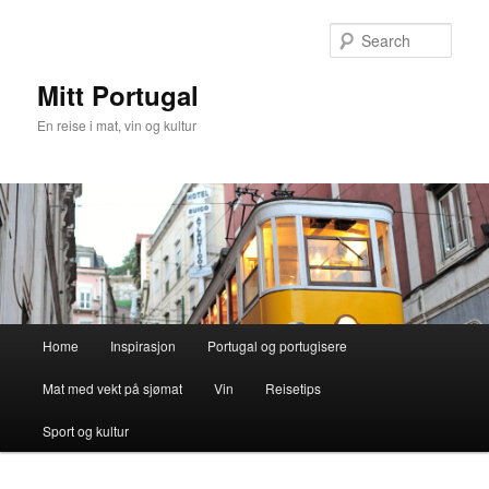
Skip
Skip
to
to
Sear
primary
secondary
content
content
Mitt Portugal
En reise i mat, vin og kultur
Main
Home
Inspirasjon
Portugal og portugisere
menu
Mat med vekt på sjømat
Vin
Reisetips
Sport og kultur