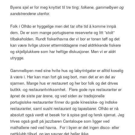
Byens sjel er for meg knyttet til tre ting;
folkene, gammelbyen og
sandstrendene
utenfor.
Folk i Olhão er hyggelige men det tar ofte tid å komme innpå
dem. De er som mange portugiserne reserverte og litt ”stolt”
tilbakeholden. Rundt fiskerihavna der vi bor er tonen tøff og det
kan være livlige utover ettermiddagene med øldrikkende fiskere
og skjellplukkere som har heftige diskusjoner. Men vi er aldri
utrygge.
Gammelbyen med sine hvite hus og labyrintgater er alltid koselig
å være i. Her kan man fort gå seg bort, men det er en del av
sjarmen. Mange hus er restaurert og her bor folk og det drives
butikk -og restaurantvirksomhet. Flere gode nye restauranter er
åpnet de siste par årene, og ved siden av tradisjonelle
portugisiske restauranter finner du gode kinesiske- og indiske
restauranter, samt sushi restaurant og tapasbarer. Olhão er nå
absolutt også verdt et besøk for å spise god og fersk sjømat. Jeg
trives også godt på jazzbaren Cantaloupe som ligger ved
mathallene ned ved havna. For i byen er det ingen disco- eller
nattklubb tilbud, og jeg savner det heller ikke.