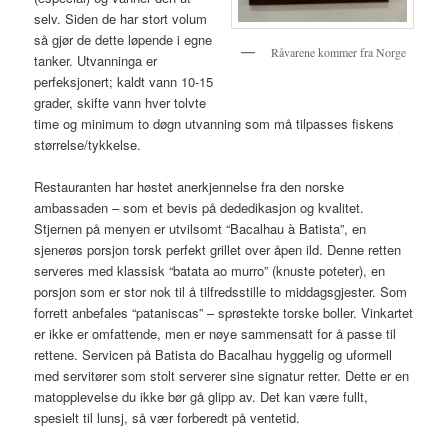
selv. Siden de har stort volum
så gjør de dette løpende i egne
Råvarene kommer fra Norge
tanker. Utvanninga er
perfeksjonert; kaldt vann 10-15
grader, skifte vann hver tolvte
time og minimum to døgn utvanning som må tilpasses fiskens
størrelse/tykkelse.
Restauranten har høstet anerkjennelse fra den norske
ambassaden – som et bevis på dededikasjon og kvalitet.
Stjernen på menyen er utvilsomt “Bacalhau à Batista”, en
sjenerøs porsjon torsk perfekt grillet over åpen ild. Denne retten
serveres med klassisk “batata ao murro” (knuste poteter), en
porsjon som er stor nok til å tilfredsstille to middagsgjester. Som
forrett anbefales “pataniscas” – sprøstekte torske boller. Vinkartet
er ikke er omfattende, men er nøye sammensatt for å passe til
rettene. Servicen på Batista do Bacalhau hyggelig og uformell
med servitører som stolt serverer sine signatur retter. Dette er en
matopplevelse du ikke bør gå glipp av. Det kan være fullt,
spesielt til lunsj, så vær forberedt på ventetid.