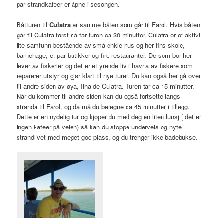
par strandkafeer er åpne i sesongen.
Båtturen til
Culatra
er samme båten som går til Farol. Hvis båten
går til Culatra først så tar turen ca 30 minutter. Culatra er et aktivt
lite samfunn bestående av små enkle hus og her fins skole,
barnehage, et par butikker og fire restauranter. De som bor her
lever av fiskerier og det er et yrende liv i havna av fiskere som
reparerer utstyr og gjør klart til nye turer. Du kan også her gå over
til andre siden av øya, Ilha de Culatra. Turen tar ca 15 minutter.
Når du kommer til andre siden kan du også fortsette langs
stranda til Farol, og da må du beregne ca 45 minutter i tillegg.
Dette er en nydelig tur og kjøper du med deg en liten lunsj ( det er
ingen kafeer på veien) så kan du stoppe underveis og nyte
strandlivet med meget god plass, og du trenger ikke badebukse.