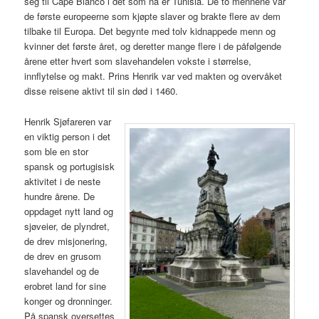
seg til Cape Bianco i det som nå er Tunisia. De to mennene var
de første europeerne som kjøpte slaver og brakte flere av dem
tilbake til Europa. Det begynte med tolv kidnappede menn og
kvinner det første året, og deretter mange flere i de påfølgende
årene etter hvert som slavehandelen vokste i størrelse,
innflytelse og makt. Prins Henrik var ved makten og overvåket
disse reisene aktivt til sin død i 1460.
Henrik Sjøfareren var
en viktig person i det
som ble en stor
spansk og portugisisk
aktivitet i de neste
hundre årene. De
oppdaget nytt land og
sjøveier, de plyndret,
de drev misjonering,
de drev en grusom
slavehandel og de
erobret land for sine
konger og dronninger.
På spansk oversettes