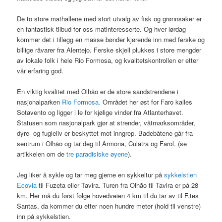
De to store mathallene med stort utvalg av fisk og grønnsaker er
en fantastisk tilbud for oss matinteresserte. Og hver lørdag
kommer det i tillegg en masse bønder kjørende inn med ferske og
billige råvarer fra Alentejo. Ferske skjell plukkes i store mengder
av lokale folk i hele Rio Formosa, og kvalitetskontrollen er etter
vår erfaring god.
En viktig kvalitet med Olhão er de store sandstrendene i
nasjonalparken
Rio Formosa.
Området her øst for Faro kalles
Sotavento og ligger i le for kjølige vinder fra Atlanterhavet.
Statusen som nasjonalpark gjør at strender, våtmarksområder,
dyre- og fugleliv er beskyttet mot inngrep. Badebåtene går fra
sentrum i Olhão og tar deg til Armona, Culatra og Farol. (se
artikkelen om de
tre paradisiske øyene
).
Jeg liker å sykle og tar meg gjerne en sykkeltur på
sykkelstien
Ecovia
til Fuzeta eller Tavira. Turen fra Olhão til Tavira er på 28
km. Her må du først følge hovedveien 4 km til du tar av til F.tes
Santas, da kommer du etter noen hundre meter (hold til venstre)
inn på sykkelstien.