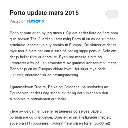
Porto update mars 2015
Posted on
13/03/2015
Porto
er som er en by jeg trives i. Og det er det flere og flere som
gjør. Avisen The Guardian kåret nylig Porto til en av de 10 mest
attraktive ”alternative city breaks in Europa”. De skriver at det er
mye mer å gjøre her enn å sitte på bar og sippe portvin. Selv om
det jo heller ikke er å forakte. Byen har masse sjarm og
kreativitet å by på i en atmosfære av gammel konservativ image.
Porto er jo en av Europas eldste byer. Her skjer mye både
kulturelt, arkitektonisk og næringsmessig.
I gammelbyen Ribeira, Baixa og Cordoaria, på nordsiden av
Douroelven, er det i dag stor aktivitet og det virker som den
økonomiske optimismen er tilbake.
Flere av de gamle husene restaureres og selges både til
portugisere og utlendinger. Spesielt er små leiligheter med ett
soverom (T1) populære. Kvadratmeterprisen for en 50-60 m2