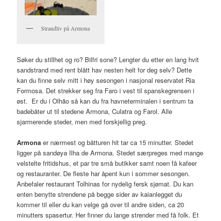
Strandliv på Armona
Søker du stillhet og ro? Bilfri sone? Lengter du etter en lang hvit
sandstrand med rent blått hav nesten helt for deg selv? Dette
kan du finne selv mitt i høy sesongen i nasjonal reservatet Ria
Formosa. Det strekker seg fra Faro i vest til spanskegrensen i
øst. Er du i Olhão så kan du fra havneterminalen i sentrum ta
badebåter ut til stedene Armona, Culatra og Farol. Alle
sjarmerende steder, men med forskjellig preg.
Armona
er nærmest og båtturen hit tar ca 15 minutter. Stedet
ligger på sandøya Ilha de Armona. Stedet særpreges med mange
velstelte fritidshus, et par tre små butikker samt noen få kafeer
og restauranter. De fleste har åpent kun i sommer sesongen.
Anbefaler restaurant Tolhinas for nydelig fersk sjømat. Du kan
enten benytte strendene på begge sider av kaianlegget du
kommer til eller du kan velge gå over til andre siden, ca 20
minutters spasertur. Her finner du lange strender med få folk. Et