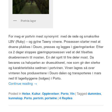
Portvin lager
For meg er portvin mest synonymt med de røde og smaksrike
LBV (Ruby) – og gylne Tawny vinene. Prosessen starter med at
druene plukkes i Douro, presses og legges i gjæringstanker. Etter
ca 2 dager stoppes gjæringsprosessen ved at det tilsettes
druebrennevin til mosten. En del sprit til fire deler most. Da
bevares ca halvparten av druesukkeret, noe som gir den sterke
og karakteristiske sødmen i portvinen. Vinen lagres så over
vinteren hos produsentene i Douro dalen og transporteres i mars
ned til lagerbyggene (lodges) i Porto.
Continue reading
→
Posted in
Helse
,
Kultur
,
Opplevelser
,
Porto
,
Vin
|
Tagged
dummies
,
kunnskap
,
Porto
,
portvin
,
portwine
|
4
Replies