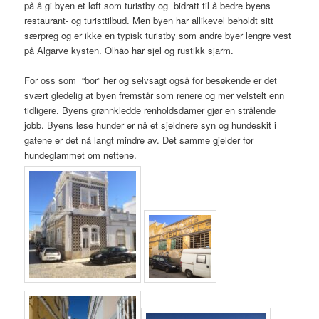
på å gi byen et løft som turistby og bidratt til å bedre byens
restaurant- og turisttilbud. Men byen har allikevel beholdt sitt
særpreg og er ikke en typisk turistby som andre byer lengre vest
på Algarve kysten. Olhão har sjel og rustikk sjarm.
For oss som “bor” her og selvsagt også for besøkende er det
svært gledelig at byen fremstår som renere og mer velstelt enn
tidligere. Byens grønnkledde renholdsdamer gjør en strålende
jobb. Byens løse hunder er nå et sjeldnere syn og hundeskit i
gatene er det nå langt mindre av. Det samme gjelder for
hundeglammet om nettene.