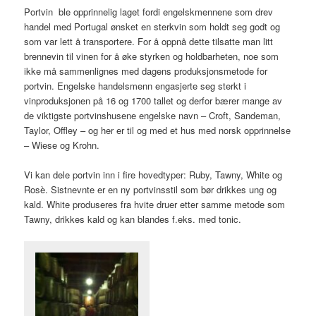
Portvin ble opprinnelig laget fordi engelskmennene som drev
handel med Portugal ønsket en sterkvin som holdt seg godt og
som var lett å transportere. For å oppnå dette tilsatte man litt
brennevin til vinen for å øke styrken og holdbarheten, noe som
ikke må sammenlignes med dagens produksjonsmetode for
portvin. Engelske handelsmenn engasjerte seg sterkt i
vinproduksjonen på 16 og 1700 tallet og derfor bærer mange av
de viktigste portvinshusene engelske navn – Croft, Sandeman,
Taylor, Offley – og her er til og med et hus med norsk opprinnelse
– Wiese og Krohn.
Vi kan dele portvin inn i fire hovedtyper: Ruby, Tawny, White og
Rosè. Sistnevnte er en ny portvinsstil som bør drikkes ung og
kald. White produseres fra hvite druer etter samme metode som
Tawny, drikkes kald og kan blandes f.eks. med tonic.