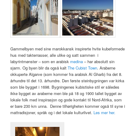
Gammelbyen med sine marokkansk inspirerte hvite kubeformede
hus med takterrasser, alle ulike og satt sammen i
labyrintmønster – som en arabisk
medina
– har absolutt sin
sjarm. Og byen blir da også kalt
The Cubist Town
. Araberne
okkuperte Algarve (som kommer fra arabisk Al Gharb) fra det 8.
århundre til det 13. århundre. Den første steinbygningen var kirka
som ble bygget i 1698. Bygningenes kubistiske stil er således
ikke bygget av araberne men ble på 18 og 1900 tallet bygget av
lokale folk med inspirasjon og gode kontakt til Nord-Afrika, som
er bare 230 km unna. Denne tilhørigheten kommer også til syne i
mattradisjoner, språk og i det lokale kulturlivet.
Les mer her.