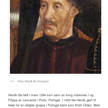
Prins Henrik the Navigator
Henrik ble født i mars 1394 som sønn av kong Johannes I og
Filippa av Lancaster i Porto, Portugal. I 1420 ble Henrik gjort til
leder for en religiøs gruppe i Portugal kjent som Kristi Orden. Med