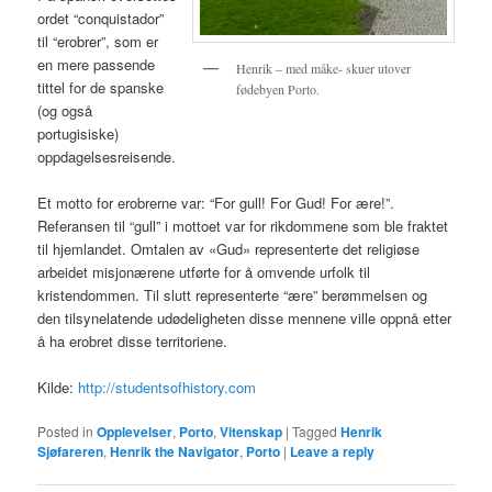
ordet “conquistador”
til “erobrer”, som er
en mere passende
Henrik – med måke- skuer utover
tittel for de spanske
fødebyen Porto.
(og også
portugisiske)
oppdagelsesreisende.
Et motto for erobrerne var: “For gull! For Gud! For ære!”.
Referansen til “gull” i mottoet var for rikdommene som ble fraktet
til hjemlandet. Omtalen av «Gud» representerte det religiøse
arbeidet misjonærene utførte for å omvende urfolk til
kristendommen. Til slutt representerte “ære” berømmelsen og
den tilsynelatende udødeligheten disse mennene ville oppnå etter
å ha erobret disse territoriene.
Kilde:
http://studentsofhistory.com
Posted in
Opplevelser
,
Porto
,
Vitenskap
|
Tagged
Henrik
Sjøfareren
,
Henrik the Navigator
,
Porto
|
Leave a reply