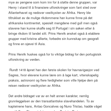
mye av pengene som kom inn for å støtte denne gruppen, var
Henry i stand til å finansiere utforskninger som fant sted over
Atlanterhavet og nedover vestkysten av Afrika. Henry ble
tiltrukket av de mulige rikdommene han kunne finne på det
afrikanske kontinentet, spesielt mengdene med gull men også
slavene han kunne skaffe seg til Portugal i sin søken etter å
bringe rikdom til landet sitt. Prins Henrik ønsket også å etablere
grupper med kristne allierte, forbedre sin kunnskap om geografi
og finne en sjøvei til Asia.
Prins Henrik huskes også for to viktige bidrag for den portugisisk
utforskning av verden.
Rundt 1418 åpnet han den første skolen for havnavigasjon ved
Sagres, hvor elevene kunne lære om å lage kart, vitenskapelig
praksis, astronomi og flere ferdigheter som ville hjelpe dem på
reisen nedover vestkysten av Afrika.
Det andre bidraget var av en helt annen karakter, nemlig
grunnleggelsen av den transatlantiske slavehandelen. To av
kapteinene hans, Antao Goncalves og Nuno Tristao, hadde våget