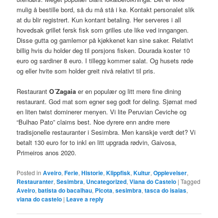
mulig å bestille bord, så du må stå i kø. Kontakt personalet slik
at du blir registrert. Kun kontant betaling. Her serveres i all
hovedsak grillet fersk fisk som grilles ute like ved inngangen.
Disse gutta og gamlemor på kjøkkenet kan sine saker. Relativt
billig hvis du holder deg til porsjons fisken. Dourada koster 10
euro og sardiner 8 euro. I tillegg kommer salat. Og husets røde
og eller hvite som holder greit nivå relativt til pris.
Restaurant
O´Zagaia
er en populær og litt mere fine dining
restaurant. God mat som egner seg godt for deling. Sjømat med
en liten twist dominerer menyen. Vi lite Peruvian Ceviche og
“Bulhao Pato” claims best. Noe dyrere enn andre mere
tradisjonelle restauranter i Sesimbra. Men kanskje verdt det? Vi
betalt 130 euro for to inkl en litt upgrada rødvin, Gaivosa,
Primeiros anos 2020.
Posted in
Aveiro
,
Ferie
,
Historie
,
Klippfisk
,
Kultur
,
Opplevelser
,
Restauranter
,
Sesimbra
,
Uncategorized
,
Viana do Castelo
|
Tagged
Aveiro
,
batista do bacalhau
,
Picota
,
sesimbra
,
tasca do isaias
,
viana do castelo
|
Leave a reply