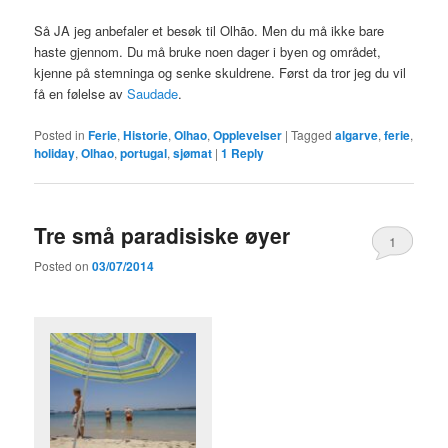
Så JA jeg anbefaler et besøk til Olhão. Men du må ikke bare
haste gjennom. Du må bruke noen dager i byen og området,
kjenne på stemninga og senke skuldrene. Først da tror jeg du vil
få en følelse av
Saudade
.
Posted in
Ferie
,
Historie
,
Olhao
,
Opplevelser
|
Tagged
algarve
,
ferie
,
holiday
,
Olhao
,
portugal
,
sjømat
|
1
Reply
Tre små paradisiske øyer
1
Posted on
03/07/2014