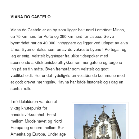
VIANA DO CASTELO
Viana do Castelo er en by som ligger helt nord i området Minho,
ca 75 km nord for Porto og 390 km nord for Lisboa. Selve
byområdet har ca 40.000 innbyggere og ligger ved utløpet av elva
Lima. Byen omtales som en av de vakreste byene i Portugal, og
jeg er enig. Velstelt bygninger fra ulike tidsepoker med
spennende arkitektoniske uttrykker rammer gatene og torgene
inn på en fin måte. Byen fremstår som velstelt og godt
vedlikeholdt. Her er det tydeligvis en velstående kommune med
et godt drevet næringsliv. Havna har både historisk og i dag en
sentral rolle.
I middelalderen var den et
viktig knutepunkt for
handelsvirksomhet. Først
mellom Middelhavet og Nord
Europa og senere mellom Sør
Amerika og Europa. Under age