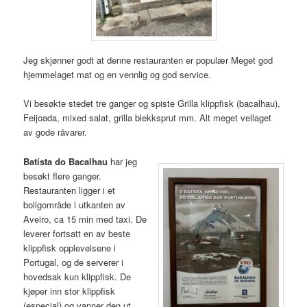
Jeg skjønner godt at denne restauranten er populær Meget god
hjemmelaget mat og en vennlig og god service.
Vi besøkte stedet tre ganger og spiste Grilla klippfisk (bacalhau),
Feijoada, mixed salat, grilla blekksprut mm. Alt meget vellaget
av gode råvarer.
Batista do Bacalhau
har jeg
besøkt flere ganger.
Restauranten ligger i et
boligområde i utkanten av
Aveiro, ca 15 min med taxi. De
leverer fortsatt en av beste
klippfisk opplevelsene i
Portugal, og de serverer i
hovedsak kun klippfisk. De
kjøper inn stor klippfisk
(especial) og vanner den ut