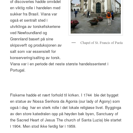
of discoveries hadde området
en viktig rolle i handelen med
sukker fra Brasil. Viana var
også et sentralt sted i
utviklinga av torskefiskeriene
ved Newfoundland og
Grønnland basert på sine
Chapel of St. Francis of Paola
skipsverft og produksjonen av
salt som var essensielt for
konservering/salting av torsk.
Viana var i en periode det neste største handelssenteret i
Portugal.
Fiskerne hadde et nært forhold til kirken. I 1744 ble det bygget
en statue av Nossa Senhora da Agonia (our lady of Agony) som
også i dag har en sterk rolle i det lokale religiøse livet. Bygginga
av den store katedralen opp på høyden bak byen, Sanctuary of
the Sacred Heart of Jesus The church of Santa Luzia) ble startet
i 1904. Men stod ikke ferdig før i 1959.