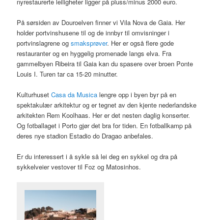
nyrestaurerte leiligheter ligger på pluss/minus 2000 euro.
På sørsiden av Douroelven finner vi Vila Nova de Gaia. Her
holder portvinshusene til og de innbyr til omvisninger i
portvinslagrene og
smaksprøver
. Her er også flere gode
restauranter og en hyggelig promenade langs elva. Fra
gammelbyen Ribeira til Gaia kan du spasere over broen Ponte
Louis I. Turen tar ca 15-20 minutter.
Kulturhuset
Casa da Musica
lengre opp i byen byr på en
spektakulær arkitektur og er tegnet av den kjente nederlandske
arkitekten Rem Koolhaas. Her er det nesten daglig konserter.
Og fotballaget i Porto gjør det bra for tiden. En fotballkamp på
deres nye stadion Estadio do Dragao anbefales.
Er du interessert i å sykle så lei deg en sykkel og dra på
sykkelveier vestover til Foz og Matosinhos.