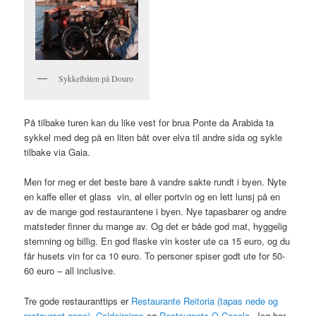
Sykkelbåten på Douro
På tilbake turen kan du like vest for brua Ponte da Arabida ta
sykkel med deg på en liten båt over elva til andre sida og sykle
tilbake via Gaia.
Men for meg er det beste bare å vandre sakte rundt i byen. Nyte
en kaffe eller et glass vin, øl eller portvin og en lett lunsj på en
av de mange god restaurantene i byen. Nye tapasbarer og andre
matsteder finner du mange av. Og det er både god mat, hyggelig
stemning og billig. En god flaske vin koster ute ca 15 euro, og du
får husets vin for ca 10 euro. To personer spiser godt ute for 50-
60 euro – all inclusive.
Tre gode restauranttips er
Restaurante Reitoria (tapas nede og
restaurant oppe)
,
Caldeireiros
og
Restaurante O Cacola
. Jeg har