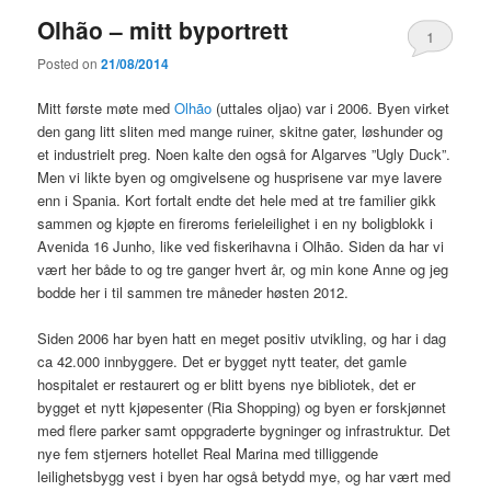
Olhão – mitt byportrett
1
Posted on
21/08/2014
Mitt første møte med
Olhão
(uttales oljao) var i 2006. Byen virket
den gang litt sliten med mange ruiner, skitne gater, løshunder og
et industrielt preg. Noen kalte den også for Algarves ”Ugly Duck”.
Men vi likte byen og omgivelsene og husprisene var mye lavere
enn i Spania. Kort fortalt endte det hele med at tre familier gikk
sammen og kjøpte en fireroms ferieleilighet i en ny boligblokk i
Avenida 16 Junho, like ved fiskerihavna i Olhão. Siden da har vi
vært her både to og tre ganger hvert år, og min kone Anne og jeg
bodde her i til sammen tre måneder høsten 2012.
Siden 2006 har byen hatt en meget positiv utvikling, og har i dag
ca 42.000 innbyggere. Det er bygget nytt teater, det gamle
hospitalet er restaurert og er blitt byens nye bibliotek, det er
bygget et nytt kjøpesenter (Ria Shopping) og byen er forskjønnet
med flere parker samt oppgraderte bygninger og infrastruktur. Det
nye fem stjerners hotellet Real Marina med tilliggende
leilighetsbygg vest i byen har også betydd mye, og har vært med