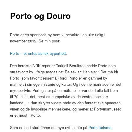
Porto og Douro
Porto er en spennede by som vi besøkte i en uke tidlig i
november 2012. Se min post:
Porto – et entusiastisk byportrett.
Den bereiste NRK reporter Torkjell Berulfsen hadde Porto som
sin favoritt by i følge magasinet Reiseklar. Han sier ” Det må bli
Porto (som favoritt reisemål) fordi Porto er en gammel by
marinert i sin egen historie og kultur. Og i denne marinaden er det
mye portvin. Portugal er på en måte, eller var det i alle fall frem
til 70-tallet, det mest østeuropeiske av de vesteuropeiske
landene….” Han skryter videre både av den fantastiske sjømaten,
vinen og de hyggelige menneskene, og mener at Portvinsmuseet
er et must i Porto.
Som en god start finner du mye nyttig info på
Porto turismo.