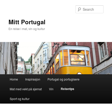
Skip
to
Sear
primary
content
Mitt Portugal
En reise i mat, vin og kultur
Main
Home
Inspirasjon
Portugal og portugisere
menu
Reisetips
Mat med vekt på sjømat
Vin
Sport og kultur