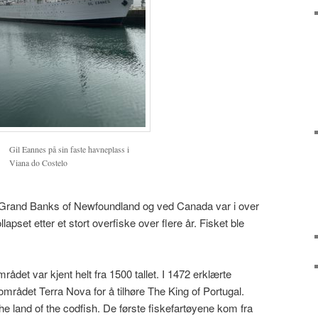
Gil Eannes på sin faste havneplass i
Viana do Costelo
e Grand Banks of Newfoundland og ved Canada var i over
kollapset etter et stort overfiske over flere år. Fisket ble
ådet var kjent helt fra 1500 tallet. I 1472 erklærte
mrådet Terra Nova for å tilhøre The King of Portugal.
e land of the codfish. De første fiskefartøyene kom fra