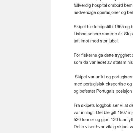
fullverdig hospital ombord bem
nødvendige operasjoner og beh
Skipet ble ferdigstilt i 1955 og 
Lisboa senere samme år. Skipet
tatt imot med stor jubel.
For fiskerne ga dette trygghet o
som da var ledet av statsminis
Skipet var unikt og portugisern
med portugisisk ekspertise og 
og befestet Portugals posisjon 
Fra skipets loggbok ser vi at 
var innlagt. Det ble gitt 1807 i
520 tenner og gjort 120 tannfyll
Dette viser hvor viktig skipet v