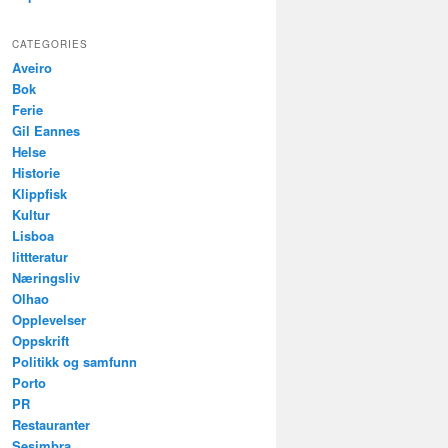
CATEGORIES
Aveiro
Bok
Ferie
Gil Eannes
Helse
Historie
Klippfisk
Kultur
Lisboa
littteratur
Næringsliv
Olhao
Opplevelser
Oppskrift
Politikk og samfunn
Porto
PR
Restauranter
Sesimbra