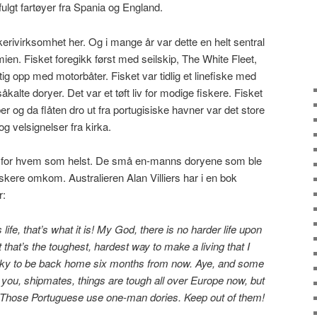
ulgt fartøyer fra Spania og England.
erivirksomhet her. Og i mange år var dette en helt sentral
ien. Fisket foregikk først med seilskip, The White Fleet,
ig opp med motorbåter. Fisket var tidlig et linefiske med
alte doryer. Det var et tøft liv for modige fiskere. Fisket
ber og da flåten dro ut fra portugisiske havner var det store
g velsignelser fra kirka.
kke for hvem som helst. De små en-manns doryene som ble
skere omkom. Australieren Alan Villiers har i en bok
r:
ife, that’s what it is! My God, there is no harder life upon
ut that’s the toughest, hardest way to make a living that I
ucky to be back home six months from now. Aye, and some
 you, shipmates, things are tough all over Europe now, but
m! Those Portuguese use one-man dories. Keep out of them!