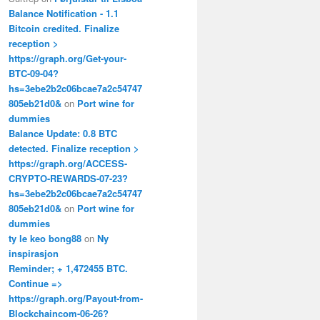
Balance Notification - 1.1
Bitcoin credited. Finalize
reception >
https://graph.org/Get-your-
BTC-09-04?
hs=3ebe2b2c06bcae7a2c54747
805eb21d0&
on
Port wine for
dummies
Balance Update: 0.8 BTC
detected. Finalize reception >
https://graph.org/ACCESS-
CRYPTO-REWARDS-07-23?
hs=3ebe2b2c06bcae7a2c54747
805eb21d0&
on
Port wine for
dummies
ty le keo bong88
on
Ny
inspirasjon
Reminder; + 1,472455 BTC.
Continue =>
https://graph.org/Payout-from-
Blockchaincom-06-26?