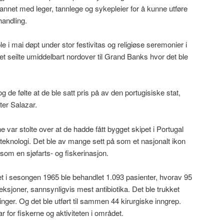
annet med leger, tannlege og sykepleier for å kunne utføre
andling.
ble i mai døpt under stor festivitas og religiøse seremonier i
 seilte umiddelbart nordover til Grand Banks hvor det ble
g de følte at de ble satt pris på av den portugisiske stat,
ter Salazar.
e var stolte over at de hadde fått bygget skipet i Portugal
teknologi. Det ble av mange sett på som et nasjonalt ikon
som en sjøfarts- og fiskerinasjon.
det i sesongen 1965 ble behandlet 1.093 pasienter, hvorav 95
njeksjoner, sannsynligvis mest antibiotika. Det ble trukket
inger. Og det ble utført til sammen 44 kirurgiske inngrep.
ar for fiskerne og aktiviteten i området.