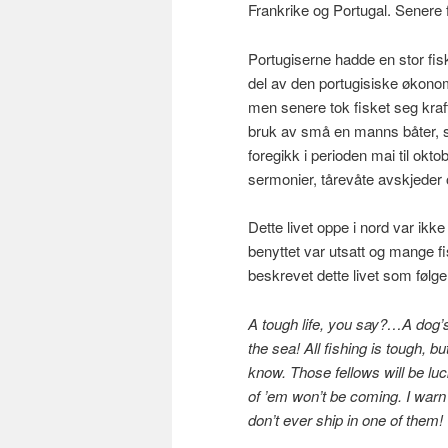
Frankrike og Portugal. Senere f
Portugiserne hadde en stor fisk
del av den portugisiske økonom
men senere tok fisket seg kraft
bruk av små en manns båter, såk
foregikk i perioden mai til okto
sermonier, tårevåte avskjeder o
Dette livet oppe i nord var i
benyttet var utsatt og mange fi
beskrevet dette livet som følge
A tough life, you say?…A dog’s l
the sea! All fishing is tough, b
know. Those fellows will be l
of ’em won’t be coming. I warn
don’t ever ship in one of the