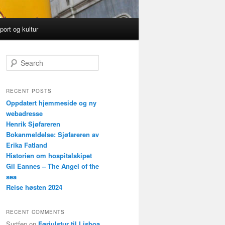
port og kultur
S
e
a
r
RECENT POSTS
c
Oppdatert hjemmeside og ny
h
webadresse
Henrik Sjøfareren
Bokanmeldelse: Sjøfareren av
Erika Fatland
Historien om hospitalskipet
Gil Eannes – The Angel of the
sea
Reise høsten 2024
RECENT COMMENTS
Surtfep
on
Førjulstur til Lisboa