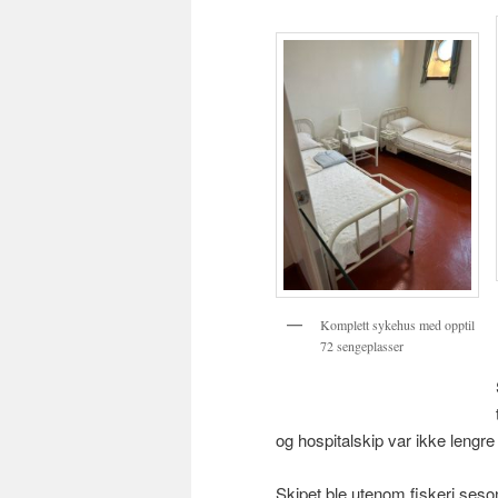
Komplett sykehus med opptil
72 sengeplasser
og hospitalskip var ikke lengre
Skipet ble utenom fiskeri seso