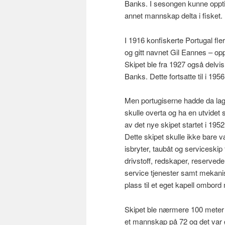
Banks. I sesongen kunne oppti
annet mannskap delta i fisket.
I 1916 konfiskerte Portugal fle
og gitt navnet Gil Eannes – opp
Skipet ble fra 1927 også delvi
Banks. Dette fortsatte til i 1956
Men portugiserne hadde da lagt
skulle overta og ha en utvidet
av det nye skipet startet i 195
Dette skipet skulle ikke bare 
isbryter, taubåt og serviceskip
drivstoff, redskaper, reservedel
service tjenester samt mekanisk
plass til et eget kapell ombor
Skipet ble nærmere 100 meter 
et mannskap på 72 og det var g