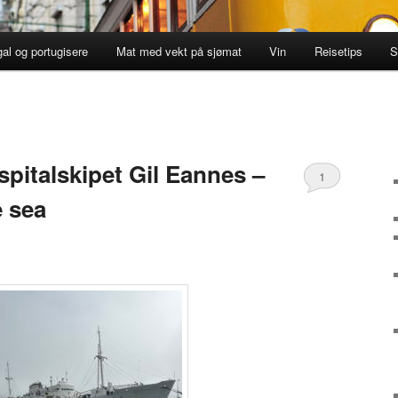
gal og portugisere
Mat med vekt på sjømat
Vin
Reisetips
S
pitalskipet Gil Eannes –
1
e sea