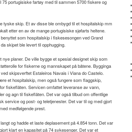
l 75 portugisiske fartøy med til sammen 5700 fiskere og
re tyske skip. Et av disse ble ombygd til et hospitalskip mm
kalt etter en av de mange portugisiske sjøfarts heltene.
s benyttet som hospitalskip i fiskesesongen ved Grand
 da skipet ble levert til opphugging.
 nye planer. De ville bygge et spesial designet skip som
 støtterolle for fiskerne og mannskapet på båtene. Bygginga
2 ved skipsverftet Estaleiros Navais i Viana do Castelo.
være et hospitalskip, men også fungere som flaggskip,
 for fiskeflåten. Servicen omfattet leveranse av vann,
er og agn til fiskeflåten. Det var også tilbud om offentlige
 service og post- og teletjenester. Det var til og med gjort
d med medfølgende prest.
langt og hadde et laste deplasement på 4.854 tonn. Det var
jort klart en kapasitet på 74 sykesenger. Det var et