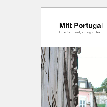
Skip
Skip
to
to
primary
secondary
Mitt Portugal
content
content
En reise i mat, vin og kultur