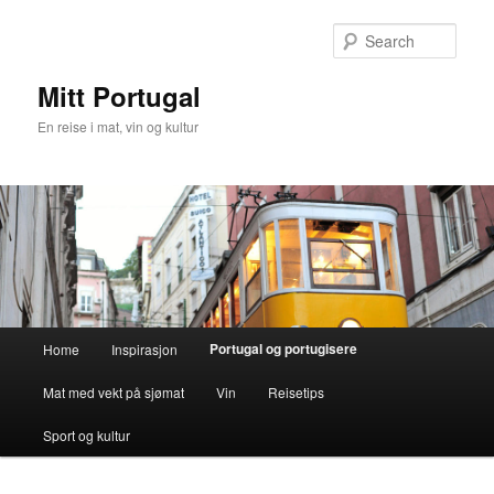
Skip
to
Sear
primary
content
Mitt Portugal
En reise i mat, vin og kultur
Main
Portugal og portugisere
Home
Inspirasjon
menu
Mat med vekt på sjømat
Vin
Reisetips
Sport og kultur