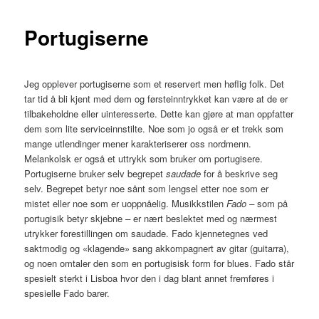
Portugiserne
Jeg opplever portugiserne som et reservert men høflig folk. Det
tar tid å bli kjent med dem og førsteinntrykket kan være at de er
tilbakeholdne eller uinteresserte. Dette kan gjøre at man oppfatter
dem som lite serviceinnstilte. Noe som jo også er et trekk som
mange utlendinger mener karakteriserer oss nordmenn.
Melankolsk er også et uttrykk som bruker om portugisere.
Portugiserne bruker selv begrepet
saudade
for å beskrive seg
selv. Begrepet betyr noe sånt som lengsel etter noe som er
mistet eller noe som er uoppnåelig. Musikkstilen
Fado –
som på
portugisik betyr skjebne
–
er nært beslektet med og nærmest
utrykker forestillingen om saudade. Fado kjennetegnes ved
saktmodig og «klagende» sang akkompagnert av gitar (guitarra),
og noen omtaler den som en portugisisk form for blues. Fado står
spesielt sterkt i Lisboa hvor den i dag blant annet fremføres i
spesielle Fado barer.