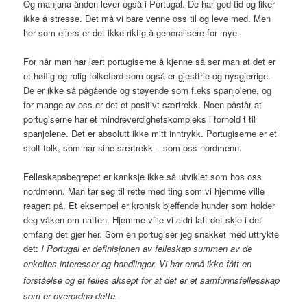
Og manjana ånden lever også i Portugal. De har god tid og liker
ikke å stresse. Det må vi bare venne oss til og leve med. Men
her som ellers er det ikke riktig å generalisere for mye.
For når man har lært portugiserne å kjenne så ser man at det er
et høflig og rolig folkeferd som også er gjestfrie og nysgjerrige.
De er ikke så pågående og støyende som f.eks spanjolene, og
for mange av oss er det et positivt særtrekk. Noen påstår at
portugiserne har et mindreverdighetskompleks i forhold t til
spanjolene. Det er absolutt ikke mitt inntrykk. Portugiserne er et
stolt folk, som har sine særtrekk – som oss nordmenn.
Felleskapsbegrepet er kanksje ikke så utviklet som hos oss
nordmenn. Man tar seg til rette med ting som vi hjemme ville
reagert på. Et eksempel er kronisk bjeffende hunder som holder
deg våken om natten. Hjemme ville vi aldri latt det skje i det
omfang det gjør her. Som en portugiser jeg snakket med uttrykte
det:
I Portugal er definisjonen av felleskap summen av de
enkeltes interesser og handlinger. Vi har ennå ikke fått
en
forståelse og
et felles aksept for at det er et samfunnsfellesskap
som er overordna dette.