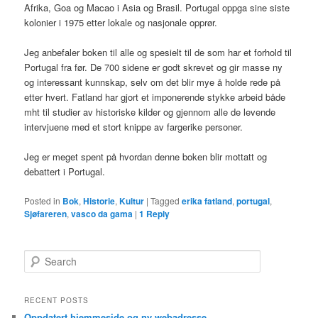
Afrika, Goa og Macao i Asia og Brasil. Portugal oppga sine siste
kolonier i 1975 etter lokale og nasjonale opprør.
Jeg anbefaler boken til alle og spesielt til de som har et forhold til
Portugal fra før. De 700 sidene er godt skrevet og gir masse ny
og interessant kunnskap, selv om det blir mye å holde rede på
etter hvert. Fatland har gjort et imponerende stykke arbeid både
mht til studier av historiske kilder og gjennom alle de levende
intervjuene med et stort knippe av fargerike personer.
Jeg er meget spent på hvordan denne boken blir mottatt og
debattert i Portugal.
Posted in
Bok
,
Historie
,
Kultur
|
Tagged
erika fatland
,
portugal
,
Sjøfareren
,
vasco da gama
|
1
Reply
S
e
a
r
RECENT POSTS
c
Oppdatert hjemmeside og ny webadresse