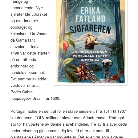
mange og
imponerende. Nye
sjøruter ble utforsket
og nytt land ble
oppdaget og
kolonisert. Da Vasco
da Gama fant
sjøveien til India i
1498 var dette starten
på omfattende
erobringer og
handelsvirksomhet.
Det samme skjedde
vestover etter at
Pedro Cabral
«oppdaget» Brasil i år 1500.
Portugal hadde en sentral rolle i slavehandelen. Fra 1514 til 1867
ble det sendt TOLV millioner slaver over Atlanterhavet. Portugal
sto for halvpartene av denne slavehandelen. Tre av ti slaver døde
under reisen og gjennomsnittlig levetid etter ankomst til
plantasjene i Amerika var syv-åtte år. Det er en grusom side av