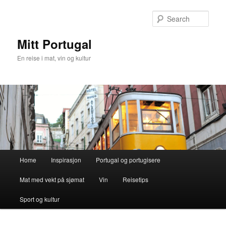
Skip
Skip
to
to
Sear
primary
secondary
content
content
Mitt Portugal
En reise i mat, vin og kultur
Main
Home
Inspirasjon
Portugal og portugisere
menu
Mat med vekt på sjømat
Vin
Reisetips
Sport og kultur