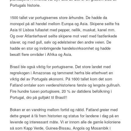
Portugals historie.
1500 tallet var portugisernes store århundre. De hadde da
monopol på all handel mellom Europa og Asia. Skipene seilte fra
Asia til Lisboa fullastet med pepper, nellik, muskat, kanel mm.
Og over Atlanterhavet seilte skipene mot vest med fastlenkede
slaver, og med gull, sølv og edelsteiner den andre veien. De
hadde en stor og innbringende handelsvirksomhet og hadde
besatt flere områder i Afrika og Asia.
Brasil ble også viktig for portugiserne. Det store landet med
regnskogen i Amazonas og tømmeret herfra ble etterhvert en
viktig del av Portugals økonomi. På 1600 tallet kom det som
Fatland omtaler som verdenshistoriens første og lengste gullrush.
Fire hundre tusen portugisere, 20 % av datidens befolkning i
Portugal, dro på gulljakt til Brasil!!
Boken er en vandring mellom fortid og nåtid. Fatland greier med
dette grepet å få frem historien og status for landene i dag på en
levende og interessant måte. Vi er innom alle de gamle koloniene
så som Kapp Verde, Guinea-Bissau, Angola og Mosambik i