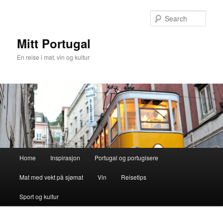
Skip
to
Sear
primary
content
Mitt Portugal
En reise i mat, vin og kultur
Main
Home
Inspirasjon
Portugal og portugisere
menu
Mat med vekt på sjømat
Vin
Reisetips
Sport og kultur