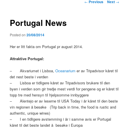
Post
←
Previous
Next
→
navigation
Portugal News
Posted on
20/08/2014
Her er litt fakta om Portugal pr august 2014.
Attraktive Portugal:
– Akvariumet i Lisboa,
Oceanarium
er av Tripadvisor kåret til
det nest beste i verden
– Lisboa er tidligere kåret av Tripadvisors brukere til den
byen i verden som gir tredje mest verdi for pengene og er kåret til
topp tre med hensyn til hjelpsomme innbyggere
– Alentejo er av leserne til USA Today i år kåret til den beste
vin regionen å besøke (Trip back in time, the food is rustic and
authentic, unique wines)
– I en tidligere avstemming i år i samme avis er Portugal
kåret til det beste landet å besøke i Europa