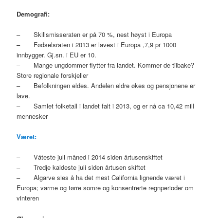
Demografi:
– Skillsmisseraten er på 70 %, nest høyst i Europa
– Fødselsraten i 2013 er lavest i Europa ,7,9 pr 1000
innbygger. Gj.sn. i EU er 10.
– Mange ungdommer flytter fra landet. Kommer de tilbake?
Store regionale forskjeller
– Befolkningen eldes. Andelen eldre økes og pensjonene er
lave.
– Samlet folketall i landet falt i 2013, og er nå ca 10,42 mill
mennesker
Været:
– Våteste juli måned i 2014 siden årtusenskiftet
– Tredje kaldeste juli siden årtusen skiftet
– Algarve sies å ha det mest California lignende været i
Europa; varme og tørre somre og konsentrerte regnperioder om
vinteren