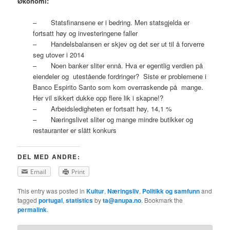
Økonomi:
– Statsfinansene er i bedring. Men statsgjelda er
fortsatt høy og investeringene faller
– Handelsbalansen er skjev og det ser ut til å forverre
seg utover i 2014
– Noen banker sliter ennå. Hva er egentlig verdien på
eiendeler og utestående fordringer? Siste er problemene i
Banco Espirito Santo som kom overraskende på mange.
Her vil sikkert dukke opp flere lik i skapne!?
– Arbeidsledigheten er fortsatt høy, 14,1 %
– Næringslivet sliter og mange mindre butikker og
restauranter er slått konkurs
DEL MED ANDRE:
Email
Print
This entry was posted in
Kultur
,
Næringsliv
,
Politikk og samfunn
and
tagged
portugal
,
statistics
by
ta@anupa.no
. Bookmark the
permalink
.