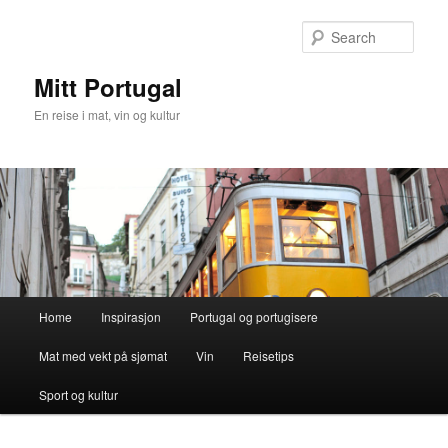
Skip
to
Sear
primary
content
Mitt Portugal
En reise i mat, vin og kultur
Main
Home
Inspirasjon
Portugal og portugisere
menu
Mat med vekt på sjømat
Vin
Reisetips
Sport og kultur