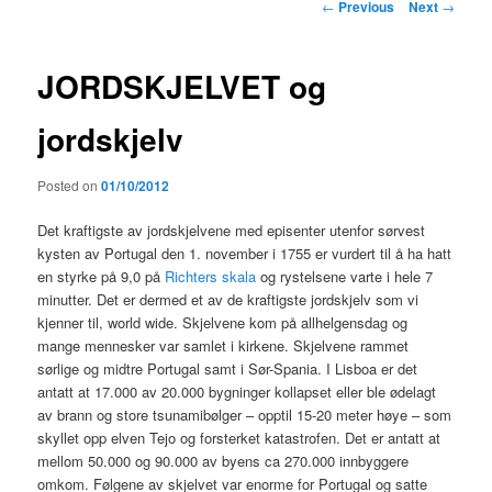
Post
←
Previous
Next
→
navigation
JORDSKJELVET og
jordskjelv
Posted on
01/10/2012
Det kraftigste av jordskjelvene med episenter utenfor sørvest
kysten av Portugal den 1. november i 1755 er vurdert til å ha hatt
en styrke på 9,0 på
Richters skala
og rystelsene varte i hele 7
minutter. Det er dermed et av de kraftigste jordskjelv som vi
kjenner til, world wide. Skjelvene kom på allhelgensdag og
mange mennesker var samlet i kirkene. Skjelvene rammet
sørlige og midtre Portugal samt i Sør-Spania. I Lisboa er det
antatt at 17.000 av 20.000 bygninger kollapset eller ble ødelagt
av brann og store tsunamibølger – opptil 15-20 meter høye – som
skyllet opp elven Tejo og forsterket katastrofen. Det er antatt at
mellom 50.000 og 90.000 av byens ca 270.000 innbyggere
omkom. Følgene av skjelvet var enorme for Portugal og satte