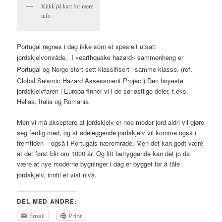
Klikk på kart for mere
info
Portugal regnes i dag ikke som et spesielt utsatt
jordskjelvområde.
I «earthquake hazard» sammenheng er
Portugal
og Norge stort sett klassifisert i samme klasse. (ref.
Global Seismic Hazard Assessment Project).Den høyeste
jordskjelvfaren i Europa finner vi i de sør-østlige deler, f.eks.
Hellas, Italia og Romania
Men vi må akseptere at jordskjelv er noe moder jord aldri vil gjøre
seg ferdig med, og at ødeleggende jordskjelv vil komme også i
fremtiden – også i Portugals nærområde. Men det kan godt være
at det først blir om 1000 år. Og litt betryggende kan det jo da
være at nye moderne bygninger i dag er bygget for å tåle
jordskjelv, inntil et vist nivå
.
DEL MED ANDRE:
Email
Print